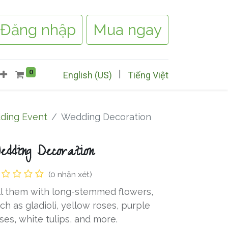
Đăng nhập
Mua ngay
0
|
English (US)
Tiếng Việt
ding Event
Wedding Decoration
edding Decoration
(0 nhận xét)
ll them with long-stemmed flowers,
ch as gladioli, yellow roses, purple
ses, white tulips, and more.