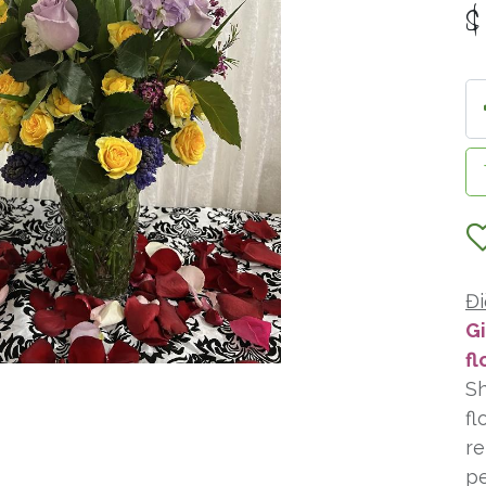
Đi
Gi
fl
Sh
fl
re
pe