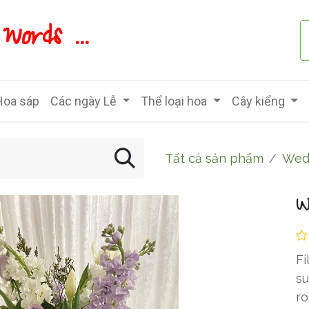
ords ...
Hoa sáp
Các ngày Lễ
Thể loại hoa
Cây kiểng
Tất cả sản phẩm
Wed
W
Fi
su
ro