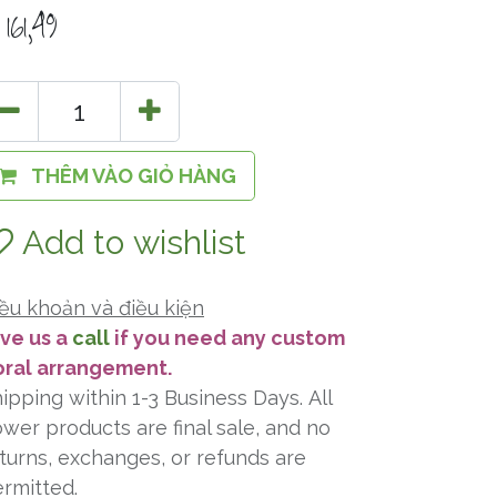
$
161,49
THÊM VÀO GIỎ HÀNG
Add to wishlist
ều khoản và điều kiện
ve us a
call
if you need any custom
oral arrangement.
ipping within 1-3 Business Days. All
ower products are final sale, and no
turns, exchanges, or refunds are
rmitted.